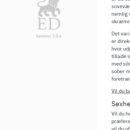
sovevær
nemlig 
skræmme
Det vari
Version:
3.5.6
er direk
hvor ud
tillade 
med site
sober må
foretræk
Vil du b
Sexhe
Vil du h
præferen
vil du 