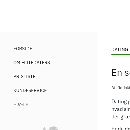
FORSIDE
DATING
OM ELITEDATERS
En s
PRISLISTE
Af: Redak
KUNDESERVICE
Dating 
HJÆLP
hvad sin
der græn
Er du de