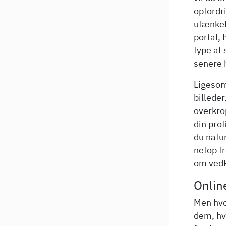
opfordri
utænkeli
portal, 
type af 
senere h
Ligesom
billeder
overkro
din prof
du natur
netop fr
om vedk
Online
Men hvo
dem, hv