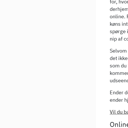
for, hv
derhjem
online.
køns in
spørge i
nip af c
Selvom u
det ikke
som du v
kommend
udseend
Ender de
ender h
Vil du b
Onlin