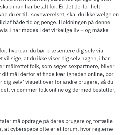
skab man har betalt for. Er det derfor helt
vad du er til i soveværelset, skal du ikke vælge en
spild af både tid og penge. Holdningen på denne
 hvis I har mødes i det virkelige liv – og måske
for, hvordan du bør præsentere dig selv via
vil sige, at du ikke viser dig selv nøgen, i bar
er målrettet folk, som søger sexpartnere, bliver
 Er dit mål derfor at finde kærligheden online, bør
 dig selv’ visuelt over for andre brugere, så du
edet, vi dømmer folk online og dermed beslutter,
rtaler må opdrage på deres brugere og fortælle
 at cyberspace ofte er et forum, hvor reglerne