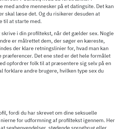
le med andre mennesker på et datingsite. Det kan
r skal læse det. Og du risikerer desuden at
til at starte med.
t skrive i din profiltekst, når det gælder sex. Nogle
 andre er målrettet dem, der søger en kæreste,
indes der klare retningslinier for, hvad man kan
lle præferencer. Det ene sted er det hele formålet
ed opfordrer folk til at præsentere sig selv på en
al forklare andre brugere, hvilken type sex du
rofil, fordi du har skrevet om dine seksuelle
linierne for udformning af profiltekst igennem. Her
 at sexhenvendelser, stødende sprogbrug eller