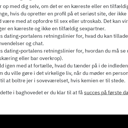
 op med dig selv, om det er en kæreste eller en tilfældig
ge, hvis du opretter en profil på et seriøst site, der ikk
 være med at opfordre til sex eller utroskab. Det kan vi
ger en kæreste og ikke en tilfældig sexpartner.
 dating-portalens retningslinier for, hvad du kan tillade 
nvendelser og chat.
 dating-portalens retningslinier for, hvordan du må se u
skæring eller bar overkrop).
ld igen med at fortælle, hvad du tænder på i de indled
 du ville gøre i det virkelige liv, når du møder en person
 til at boltre jer i soveværelset, hvis kemien er til stede.
dette i baghovedet er du klar til at få
succes på første d