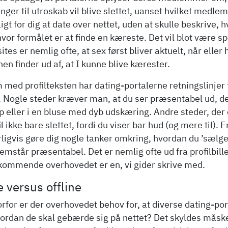
nger til utroskab vil blive slettet, uanset hvilket medlem
gt for dig at date over nettet, uden at skulle beskrive, h
hvor formålet er at finde en kæreste. Det vil blot være 
sites er nemlig ofte, at sex først bliver aktuelt, når eller
en finder ud af, at I kunne blive kærester.
 med profilteksten har dating-portalerne retningslinjer 
. Nogle steder kræver man, at du ser præsentabel ud, det 
p eller i en bluse med dyb udskæring. Andre steder, der 
il ikke bare slettet, fordi du viser bar hud (og mere til).
ligvis gøre dig nogle tanker omkring, hvordan du ’sælger
emstår præsentabel. Det er nemlig ofte ud fra profilbill
ommende overhovedet er en, vi gider skrive med.
 versus offline
rfor er der overhovedet behov for, at diverse dating-po
ordan de skal gebærde sig på nettet? Det skyldes måske,