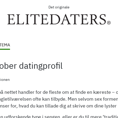
Det originale
 TEMA
ober datingprofil
tionen
på nettet handler for de fleste om at finde en kæreste –
gletilværelsen ofte kan tilbyde. Men selvom sex formentli
ser for, hvad du kan tillade dig at skrive om dine lyster 
n udforskende type i sengen, eller er du til mere ’tradit