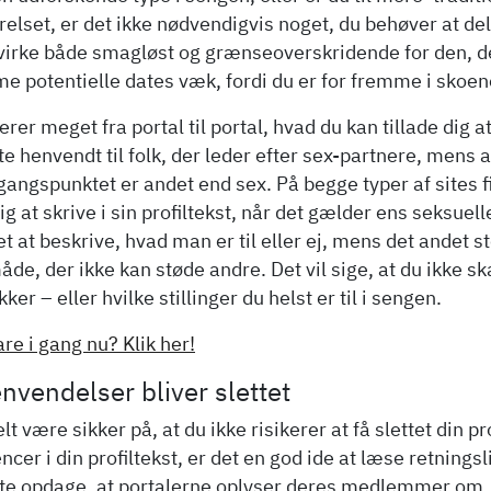
elset, er det ikke nødvendigvis noget, du behøver at de
virke både smagløst og grænseoverskridende for den, de
 potentielle dates væk, fordi du er for fremme i skoene 
erer meget fra portal til portal, hvad du kan tillade dig a
te henvendt til folk, der leder efter sex-partnere, mens
gangspunktet er andet end sex. På begge typer af sites f
sig at skrive i sin profiltekst, når det gælder ens seksue
t at beskrive, hvad man er til eller ej, mens det andet st
de, der ikke kan støde andre. Det vil sige, at du ikke sk
ker – eller hvilke stillinger du helst er til i sengen.
are i gang nu? Klik her!
nvendelser bliver slettet
elt være sikker på, at du ikke risikerer at få slettet din p
cer i din profiltekst, er det en god ide at læse retnings
ofte opdage, at portalerne oplyser deres medlemmer om,