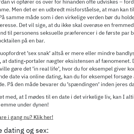
ordan vi opfører os over for hinanden ofte udviskes – 
me. Men det er en udbredt misforståelse, at man kan till
 På samme måde som i den virkelige verden bør du holde
teresse. Det vil sige, at du ikke skal overøse en fremm
nd til personens seksuelle præferencer i de første par br
ocktailen på en bar.
opfordret ’sex snak’ altså er mere eller mindre bandlyst
, at dating-portaler nægter eksistensen af fænomenet. Der
ille gøre det ’in real life’, hvor du for eksempel giver
e date via online dating, kan du for eksempel forsøge a
e. På den måde bevarer du ’spændingen’ inden jeres da
t med, at I mødes til en date i det virkelige liv, kan I al
jemme under dynen!
are i gang nu? Klik her!
e dating og sex: