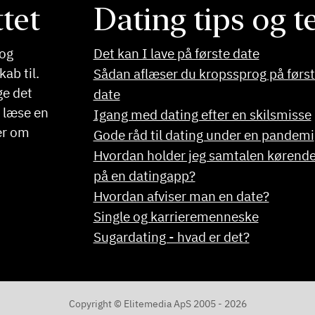
tet
Dating tips og 
og
Det kan I lave på første date
ab til.
Sådan aflæser du kropssprog på førs
ge det
date
u læse en
Igang med dating efter en skilsmisse
er om
Gode råd til dating under en pandemi
Hvordan holder jeg samtalen kørend
på en datingapp?
Hvordan afviser man en date?
Single og karrieremenneske
Sugardating - hvad er det?
Copyright © Elitemedia ApS 2005 - 2026