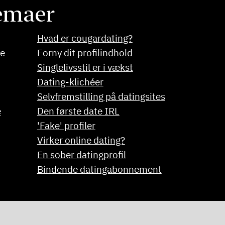
temaer
Hvad er cougardating?
te
Forny dit profilindhold
Singlelivsstil er i vækst
Dating-klichéer
Selvfremstilling på datingsites
e
Den første date IRL
'Fake' profiler
Virker online dating?
En sober datingprofil
Bindende datingabonnement